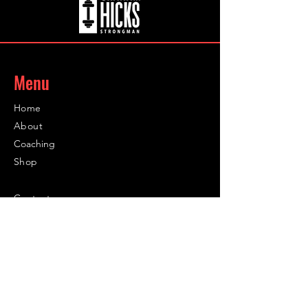
Menu
Home
About
Coaching
Shop
Contact
Contact
Info@infinity-sc.co.uk